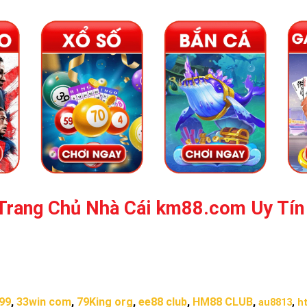
Trang Chủ Nhà Cái km88.com Uy Tín
99
,
33win com
,
79King org
,
ee88 club
,
HM88 CLUB
,
au8813
,
ht