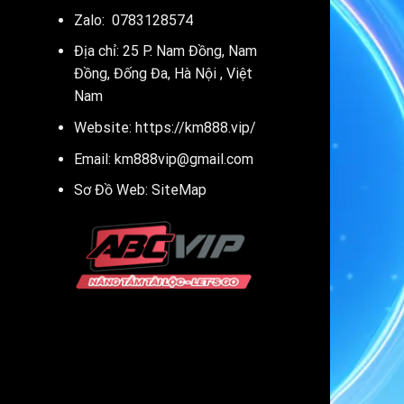
Zalo:
0783128574
Địa chỉ:
25 P. Nam Đồng, Nam
Đồng, Đống Đa, Hà Nội , Việt
Nam
Website:
https://km888.vip/
Email:
km888vip@gmail.com
Sơ Đồ Web:
SiteMap