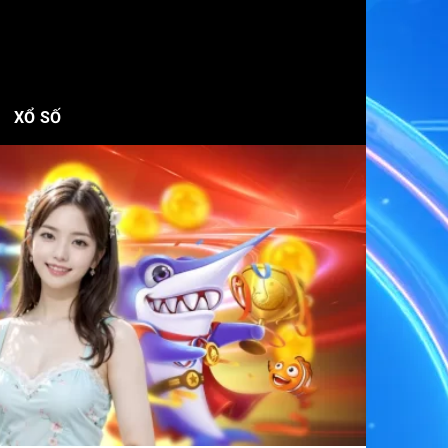
XỔ SỐ