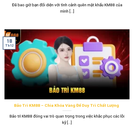
Đã bao giờ bạn đối diện với tình cảnh quên mật khẩu KM88 của
mình [...]
18
Th12
Bảo Trì KM88 – Chìa Khóa Vàng Để Duy Trì Chất Lượng
Bảo trì KM88 đóng vai trò quan trọng trong việc khắc phục các lỗi
kỹ [...]