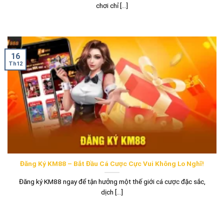
chơi chỉ [...]
16
Th12
Đăng Ký KM88 – Bắt Đầu Cá Cược Cực Vui Không Lo Nghĩ!
Đăng ký KM88 ngay để tận hưởng một thế giới cá cược đặc sắc,
dịch [...]