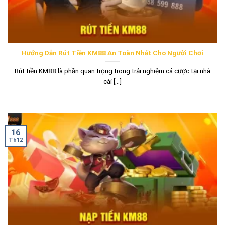
Hướng Dẫn Rút Tiền KM88 An Toàn Nhất Cho Người Chơi
Rút tiền KM88 là phần quan trọng trong trải nghiệm cá cược tại nhà
cái [...]
16
Th12