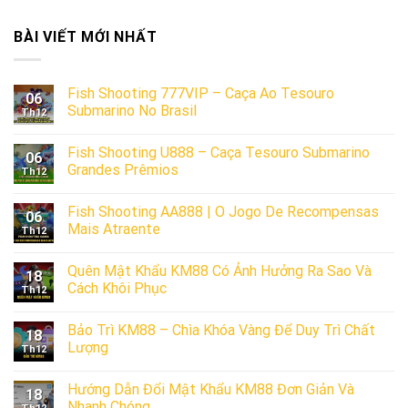
BÀI VIẾT MỚI NHẤT
Fish Shooting 777VIP – Caça Ao Tesouro
06
Submarino No Brasil
Th12
Fish Shooting U888 – Caça Tesouro Submarino
06
Grandes Prêmios
Th12
Fish Shooting AA888 | O Jogo De Recompensas
06
Mais Atraente
Th12
Quên Mật Khẩu KM88 Có Ảnh Hưởng Ra Sao Và
18
Cách Khôi Phục
Th12
Bảo Trì KM88 – Chìa Khóa Vàng Để Duy Trì Chất
18
Lượng
Th12
Hướng Dẫn Đổi Mật Khẩu KM88 Đơn Giản Và
18
Nhanh Chóng