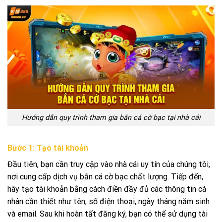
Hướng dẫn quy trình tham gia bắn cá cờ bạc tại nhà cái
Bước 1: Tạo tài khoản
Đầu tiên, bạn cần truy cập vào nhà cái uy tín của chúng tôi,
nơi cung cấp dịch vụ bắn cá cờ bạc chất lượng. Tiếp đến,
hãy tạo tài khoản bằng cách điền đầy đủ các thông tin cá
nhân cần thiết như tên, số điện thoại, ngày tháng năm sinh
và email. Sau khi hoàn tất đăng ký, bạn có thể sử dụng tài