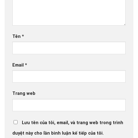
Tên
*
Email
*
Trang web
Lưu tên của tôi, email, và trang web trong trình
duyệt này cho lần bình luận kế tiếp của tôi.