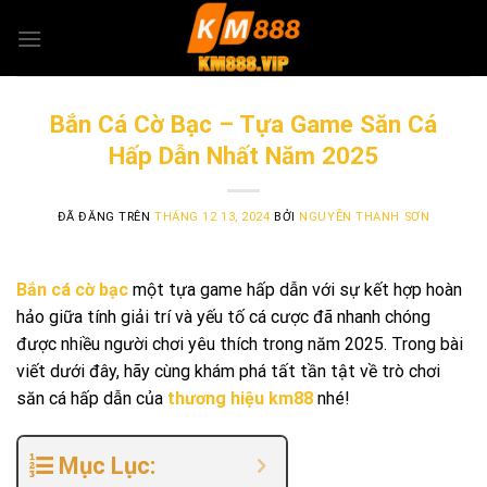
Chuyển
đến
nội
dung
Bắn Cá Cờ Bạc – Tựa Game Săn Cá
Hấp Dẫn Nhất Năm 2025
ĐÃ ĐĂNG TRÊN
THÁNG 12 13, 2024
BỞI
NGUYỄN THANH SƠN
Bắn cá cờ bạc
một tựa game hấp dẫn với sự kết hợp hoàn
hảo giữa tính giải trí và yếu tố cá cược đã nhanh chóng
được nhiều người chơi yêu thích trong năm 2025. Trong bài
viết dưới đây, hãy cùng khám phá tất tần tật về trò chơi
săn cá hấp dẫn của
thương hiệu km88
nhé!
Mục Lục: