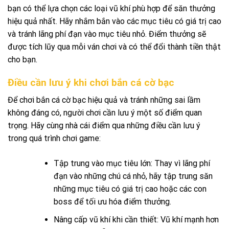
bạn có thể lựa chọn các loại vũ khí phù hợp để săn thưởng
hiệu quả nhất. Hãy nhắm bắn vào các mục tiêu có giá trị cao
và tránh lãng phí đạn vào mục tiêu nhỏ. Điểm thưởng sẽ
được tích lũy qua mỗi ván chơi và có thể đổi thành tiền thật
cho bạn.
Điều cần lưu ý khi chơi bắn cá cờ bạc
Để chơi bắn cá cờ bạc hiệu quả và tránh những sai lầm
không đáng có, người chơi cần lưu ý một số điểm quan
trọng. Hãy cùng nhà cái điểm qua những điều cần lưu ý
trong quá trình chơi game:
Tập trung vào mục tiêu lớn: Thay vì lãng phí
đạn vào những chú cá nhỏ, hãy tập trung săn
những mục tiêu có giá trị cao hoặc các con
boss để tối ưu hóa điểm thưởng.
Nâng cấp vũ khí khi cần thiết: Vũ khí mạnh hơn