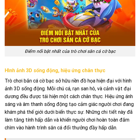
Điểm nổi bật nhất của trò chơi săn cá cờ bạc
Hình ảnh 3D sống động, hiệu ứng chân thực
Trò chơi bắn cá cờ bạc sở hữu nền đồ họa hiện đại với hình
ảnh 3D sống động. Mỗi chú cá, rạn san hô, và cảnh vật đại
dương đều được tái hiện một cách chân thực. Hiệu ứng ánh
sáng và âm thanh sống động tạo cảm giác người chơi đang
khám phá thế giới dưới biển thực sự. Những chi tiết này đã
làm tăng tính hấp dẫn và khiến người chơi hoàn toàn đắm
chìm vào hành trình săn cá đổi thưởng đầy hấp dẫn.