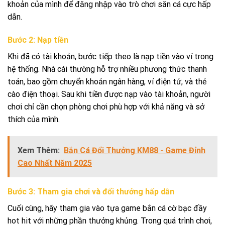
khoản của mình để đăng nhập vào trò chơi săn cá cực hấp
dẫn.
Bước 2: Nạp tiền
Khi đã có tài khoản, bước tiếp theo là nạp tiền vào ví trong
hệ thống. Nhà cái thường hỗ trợ nhiều phương thức thanh
toán, bao gồm chuyển khoản ngân hàng, ví điện tử, và thẻ
cào điện thoại. Sau khi tiền được nạp vào tài khoản, người
chơi chỉ cần chọn phòng chơi phù hợp với khả năng và sở
thích của mình.
Xem Thêm:
Bắn Cá Đổi Thưởng KM88 - Game Đỉnh
Cao Nhất Năm 2025
Bước 3: Tham gia chơi và đổi thưởng hấp dẫn
Cuối cùng, hãy tham gia vào tựa game bắn cá cờ bạc đầy
hot hit với những phần thưởng khủng. Trong quá trình chơi,