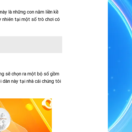
này là những con nằm liền kề
 nhiên tại một số trò chơi có
ũng sẽ chọn ra một bộ số gồm
 dàn này tại nhà cái chúng tôi