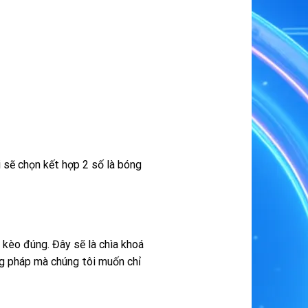
 sẽ chọn kết hợp 2 số là bóng
 kèo đúng. Đây sẽ là chìa khoá
g pháp mà chúng tôi muốn chỉ