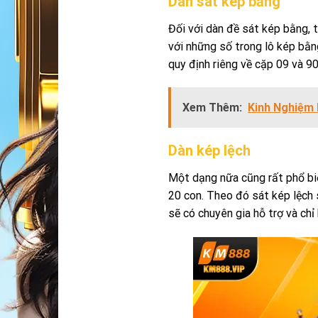
Dàn sát kép bằng
Đối với dàn đề sát kép bằng, 
với những số trong lô kép bằng
quy định riêng về cặp 09 và 90
Xem Thêm:
Kinh Nghiệm 
Dàn kép lệch
Một dạng nữa cũng rất phổ bi
20 con. Theo đó sát kép lệch s
sẽ có chuyên gia hỗ trợ và chỉ 