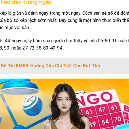
heo dàn trong ngày
ép là giàn và đánh ngay trong một ngày. Cách san sẻ số để đánh
ủa bộ số kép lệch sớm nhất. Đây cũng là một hình thức biến thể
ác mục với sẵn.
35, 44, ngay ngày hôm sau người chơi thấy về căn 05-50. Thì cá
88, 99 hoặc 27-72-38-83-49-94.
 Đề Tại KM88: Hướng Dẫn Chi Tiết Cho Bet Thủ