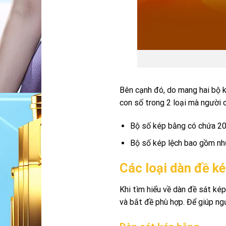
Bên cạnh đó, do mang hai bộ ké
con số trong 2 loại mà người 
Bộ số kép bằng có chứa 20 co
Bộ số kép lệch bao gồm những
Các loại dàn đề k
Khi tìm hiểu về dàn đề sát ké
và bắt đề phù hợp. Để giúp ng