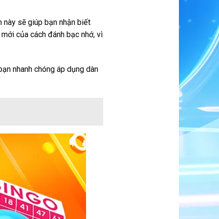
 này sẽ giúp bạn nhận biết
 mới của cách đánh bạc nhớ, vì
c bạn nhanh chóng áp dụng dàn