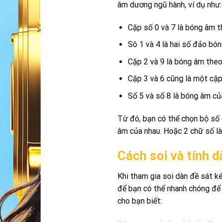
âm dương ngũ hành, ví dụ như:
Cặp số 0 và 7 là bóng âm t
Sô 1 và 4 là hai số đảo bó
Cặp 2 và 9 là bóng âm theo
Cặp 3 và 6 cũng là một cặ
Số 5 và số 8 là bóng âm củ
Từ đó, bạn có thể chọn bộ số 
âm của nhau. Hoặc 2 chữ số là
Cách soi và tính 
Khi tham gia soi dàn đề sát k
để bạn có thể nhanh chóng để
cho bạn biết: