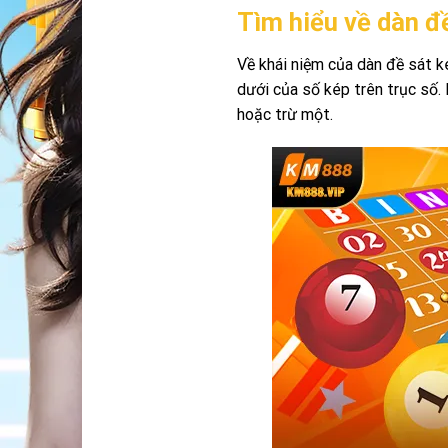
Tìm hiểu về dàn đ
Về khái niệm của dàn đề sát k
dưới của số kép trên trục số.
hoặc trừ một.