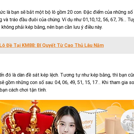
tức là bạn sẽ bắt một bộ lô gồm 20 con. Đặc điểm của những số 
 và tráo đầu đuôi của chúng. Ví dụ như 01,10,12, 56, 67, 76… Tuy
 không phải kép bằng, nên bạn cần lưu ý điều này.
Lô Đề Tại KM88: Bí Quyết Từ Cao Thủ Lâu Năm
ến đó là dàn đề sát kép lệch. Tương tự như kép bằng, thì bạn c
ẽ gồm những con số sau: 04, 06, 49, 51, 15, 17… Khi tham gia soi
bạn cách chơi tận tình.