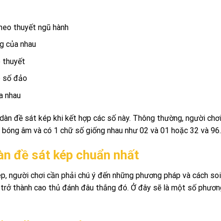
heo thuyết ngũ hành
ng của nhau
 thuyết
p số đảo
a nhau
dàn đề sát kép khi kết hợp các số này. Thông thường, người chơi
 bóng âm và có 1 chữ số giống nhau như 02 và 01 hoặc 32 và 96.
dàn đề sát kép chuẩn nhất
ép, người chơi cần phải chú ý đến những phương pháp và cách soi
 trở thành cao thủ đánh đâu thắng đó. Ở đây sẽ là một số phươn